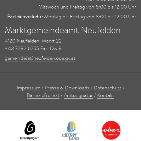
Mittwoch und Freitag von 8:00 bis 12:00 Uhr
Parteienverkehr:
Montag bis Freitag von 8:00 bis 12:00 Uhr
Marktgemeindeamt Neufelden
4120 Neufelden, Markt 22
+43 7282 6255 Fax: Dw 8
gemeinde(at)neufelden.ooe.gv.at
Impressum
/
Presse & Downloads
/
Datenschutz
/
Barrierefreiheit
/
Amtssignatur
/
Kontakt