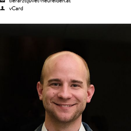
tierarzt@vet-neufelden.at
vCard