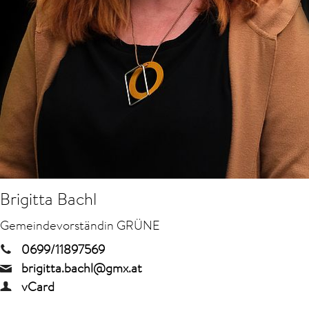
Brigitta Bachl
Gemeindevorständin GRÜNE
0699/11897569
brigitta.bachl@gmx.at
vCard