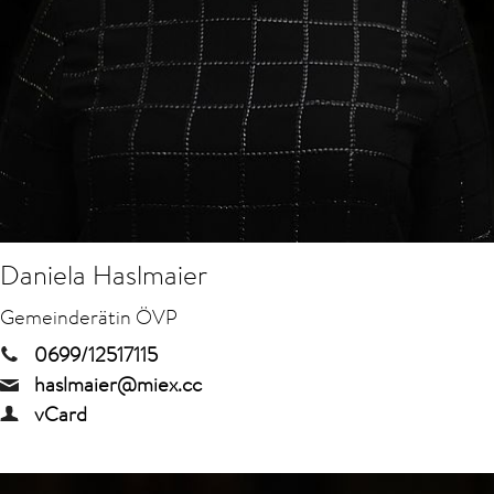
Daniela Haslmaier
Gemeinderätin ÖVP
0699/12517115
haslmaier@miex.cc
vCard